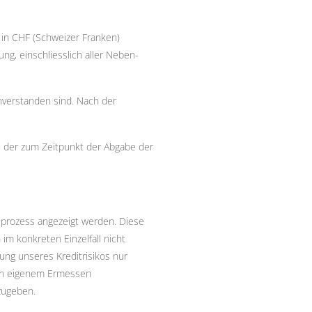
 in CHF (Schweizer Franken)
g, einschliesslich aller Neben-
inverstanden sind. Nach der
e der zum Zeitpunkt der Abgabe der
lprozess angezeigt werden. Diese
m konkreten Einzelfall nicht
ng unseres Kreditrisikos nur
ach eigenem Ermessen
zugeben.