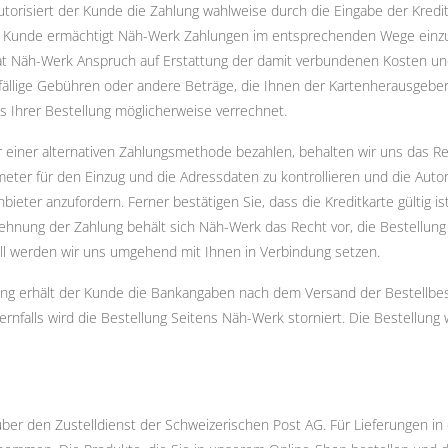
utorisiert der Kunde die Zahlung wahlweise durch die Eingabe der Kred
r Kunde ermächtigt Näh-Werk Zahlungen im entsprechenden Wege einzu
t Näh-Werk Anspruch auf Erstattung der damit verbundenen Kosten u
lfällige Gebühren oder andere Beträge, die Ihnen der Kartenherausgeber
 Ihrer Bestellung möglicherweise verrechnet.
 einer alternativen Zahlungsmethode bezahlen, behalten wir uns das Rech
meter für den Einzug und die Adressdaten zu kontrollieren und die Auto
eter anzufordern. Ferner bestätigen Sie, dass die Kreditkarte gültig i
lehnung der Zahlung behält sich Näh-Werk das Recht vor, die Bestellun
all werden wir uns umgehend mit Ihnen in Verbindung setzen.
ng erhält der Kunde die Bankangaben nach dem Versand der Bestellbest
rnfalls wird die Bestellung Seitens Näh-Werk storniert. Die Bestellung
 über den Zustelldienst der Schweizerischen Post AG. Für Lieferungen in