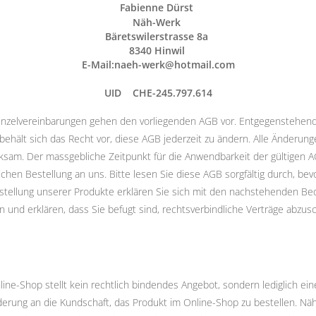
Fabienne Dürst
Näh-Werk
Bäretswilerstrasse 8a
8340 Hinwil
E-Mail:naeh-werk@hotmail.com
UID CHE-245.797.614
nzelvereinbarungen gehen den vorliegenden AGB vor. Entgegenstehe
ehält sich das Recht vor, diese AGB jederzeit zu ändern. Alle Änderung
sam. Der massgebliche Zeitpunkt für die Anwendbarkeit der gültigen A
hen Bestellung an uns. Bitte lesen Sie diese AGB sorgfältig durch, bevo
estellung unserer Produkte erklären Sie sich mit den nachstehenden B
 und erklären, dass Sie befugt sind, rechtsverbindliche Verträge abzus
ine-Shop stellt kein rechtlich bindendes Angebot, sondern lediglich ei
rderung an die Kundschaft, das Produkt im Online-Shop zu bestellen. Nä