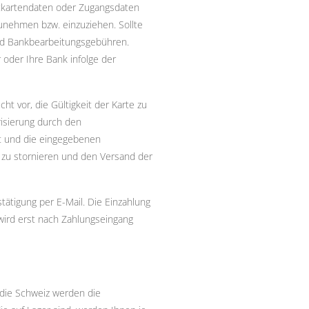
itkartendaten oder Zugangsdaten
nehmen bzw. einzuziehen. Sollte
nd Bankbearbeitungsgebühren.
 oder Ihre Bank infolge der
t vor, die Gültigkeit der Karte zu
risierung durch den
st und die eingegebenen
g zu stornieren und den Versand der
ätigung per E-Mail. Die Einzahlung
 wird erst nach Zahlungseingang
 die Schweiz werden die