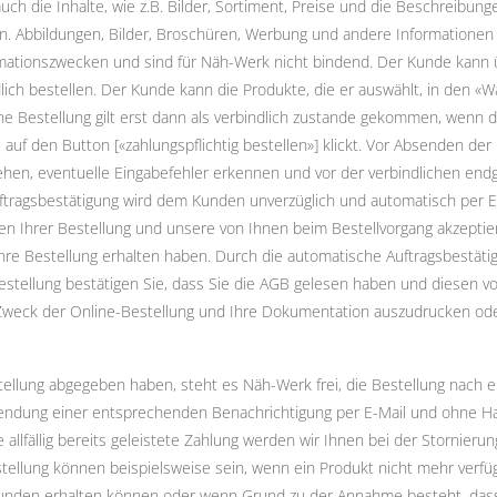
auch die Inhalte, wie z.B. Bilder, Sortiment, Preise und die Beschreibun
n. Abbildungen, Bilder, Broschüren, Werbung und andere Information
ormationszwecken und sind für Näh-Werk nicht bindend. Der Kunde kann
ch bestellen. Der Kunde kann die Produkte, die er auswählt, in den «Wa
 Eine Bestellung gilt erst dann als verbindlich zustande gekommen, wen
e auf den Button [«zahlungspflichtig bestellen»] klickt. Vor Absenden de
hen, eventuelle Eingabefehler erkennen und vor der verbindlichen endg
uftragsbestätigung wird dem Kunden unverzüglich und automatisch per E
ten Ihrer Bestellung und unsere von Ihnen beim Bestellvorgang akzeptie
r Ihre Bestellung erhalten haben. Durch die automatische Auftragsbestät
stellung bestätigen Sie, dass Sie die AGB gelesen haben und diesen v
Zweck der Online-Bestellung und Ihre Dokumentation auszudrucken od
tellung abgegeben haben, steht es Näh-Werk frei, die Bestellung nac
ndung einer entsprechenden Benachrichtigung per E-Mail und ohne 
 allfällig bereits geleistete Zahlung werden wir Ihnen bei der Stornieru
tellung können beispielsweise sein, wenn ein Produkt nicht mehr verfüg
Kunden erhalten können oder wenn Grund zu der Annahme besteht, das