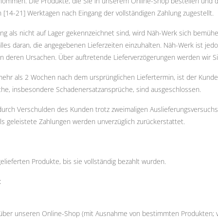
mmen. Die Produkte, die Sie in unserem Online-Shop bestellen und die
[14-21] Werktagen nach Eingang der vollständigen Zahlung zugestellt.
ng als nicht auf Lager gekennzeichnet sind, wird Näh-Werk sich bemühe
alles daran, die angegebenen Lieferzeiten einzuhalten. Näh-Werk ist jedo
n deren Ursachen. Über auftretende Lieferverzögerungen werden wir Sie
ehr als 2 Wochen nach dem ursprünglichen Liefertermin, ist der Kunde 
he, insbesondere Schadenersatzansprüche, sind ausgeschlossen.
 durch Verschulden des Kunden trotz zweimaligen Auslieferungsversuch
ls geleistete Zahlungen werden unverzüglich zurückerstattet.
lieferten Produkte, bis sie vollständig bezahlt wurden.
t
 über unseren Online-Shop (mit Ausnahme von bestimmten Produkten; vg