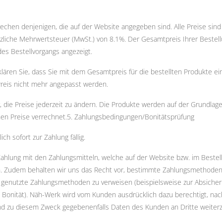
chen denjenigen, die auf der Website angegeben sind. Alle Preise sind
liche Mehrwertsteuer (MwSt.) von 8.1%. Der Gesamtpreis Ihrer Bestellun
es Bestellvorgangs angezeigt.
klären Sie, dass Sie mit dem Gesamtpreis für die bestellten Produkte e
Preis nicht mehr angepasst werden.
, die Preise jederzeit zu ändern. Die Produkte werden auf der Grundlag
nen Preise verrechnet.5. Zahlungsbedingungen/Bonitätsprüfung
h sofort zur Zahlung fällig.
Zahlung mit den Zahlungsmitteln, welche auf der Website bzw. im Bestel
n. Zudem behalten wir uns das Recht vor, bestimmte Zahlungsmethoden i
genutzte Zahlungsmethoden zu verweisen (beispielsweise zur Absicheru
n Bonität). Näh-Werk wird vom Kunden ausdrücklich dazu berechtigt, n
d zu diesem Zweck gegebenenfalls Daten des Kunden an Dritte weiter