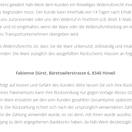
en) gewährt Näh-Werk dem Kunden ein freiwilliges Widerrufsrecht inne
s begründen muss. Der Kunde kann innerhalb von 14 Tagen nach Erhalt
ns zurücksendet oder uns den Widerruf in Textform (z.B. Brief, E-Mail) m
e und ist eingehalten, wenn die Ware oder die Widerrufsmitteilung am 
res Transportunternehmen übergeben wird.
Widerrufsrechts ist, dass Sie die Ware unbenutzt, vollständig und intak
senden. Die Ware zuzüglich des ausgefüllten Rückscheins müssen an fol
Fabienne Dürst, Bäretswilerstrasse 6, 8340 Hinwil
folgt auf Kosten und Gefahr des Kunden. Bitte lassen Sie sich Ihre R
e eines Paketverlusts kann Ihre Rücksendung nur gegen Vorlage dieses
r Ware erstatten wir den vom Kunden gezahlten Gesamtpreis späteste
ck. Die Rückzahlung richtet sich nach der ursprünglich verwendeten Z
für die Zahlung verwendet wurde, es sei denn, mit Ihnen wurde ausdrück
e Zugang zu dem angegebenen Bankkonto haben, da Näh-Werk diesbezügli