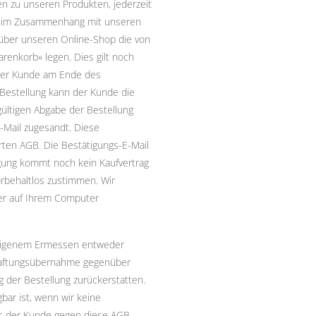
gen zu unseren Produkten, jederzeit
en im Zusammenhang mit unseren
 über unseren Online-Shop die von
renkorb» legen. Dies gilt noch
n der Kunde am Ende des
r Bestellung kann der Kunde die
ültigen Abgabe der Bestellung
-Mail zugesandt. Diese
rten AGB. Die Bestätigungs-E-Mail
igung kommt noch kein Kaufvertrag
orbehaltlos zustimmen.
Wir
er auf Ihrem Computer
h eigenem Ermessen entweder
Haftungsübernahme gegenüber
ng der Bestellung zurückerstatten.
bar ist, wenn wir keine
s der Kunde gegen diese AGB,